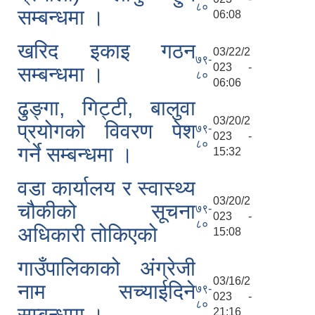
८०
सम्बन्धमा ।
06:08
खरिद इकाइ गठन
03/22/2
७९-
023 -
सम्बन्धमा ।
८०
06:06
ढुङ्गा, गिट्टी, बालुवा
03/20/2
प्रयोगको विवरण पेश
७९-
023 -
८०
गर्ने सम्बन्धमा ।
15:32
वडा कार्यालय र स्वास्थ्य
03/20/2
चौकीको सूचना
७९-
023 -
८०
अधिकारी तोकिएको
15:08
गाउँपालिकाको अंग्रेजी
03/16/2
नाम सच्याईदिने
७९-
023 -
८०
सम्बन्धमा ।
21:16