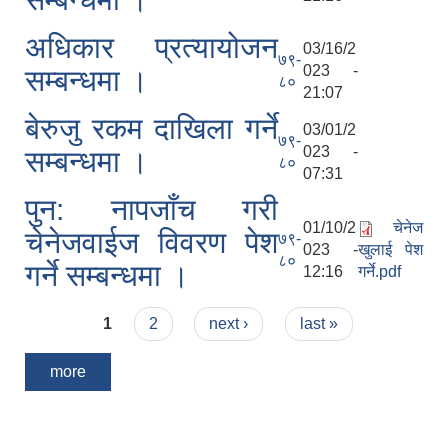
अधिकार प्रत्यायोजन
03/16/2
७९-
023 -
सम्बन्धमा ।
८०
21:07
बेरुजु रकम दाखिला गर्ने
03/01/2
७९-
023 -
सम्बन्धमा ।
८०
07:31
पुन: नापजाँच गरी
01/10/2
चेनेज
चेनेजवाईज विवरण पेश
७९-
023 -
खुलाई पेश
८०
गर्ने सम्बन्धमा ।
12:16
गर्ने.pdf
Pages
1
2
next ›
last »
more