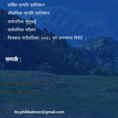
वार्षिक प्रगति प्रतिवेदन
चौमासिक प्रगति प्रतिवेदन
सार्वजनिक सुनुवाई
सार्वजनिक परीक्षण
फिक्कल गाउँपालिका २०७८ को जनगणना रिपोर्ट ।
सम्पर्क :
ई. नरेश बराइली
सुचना तथा सञ्‍चार प्रविधि अधिकृत
फोन नं. 9813445685
मोवाईल नं. 9843747501
ईमेलः
ito.phikkalmun@gmail.com