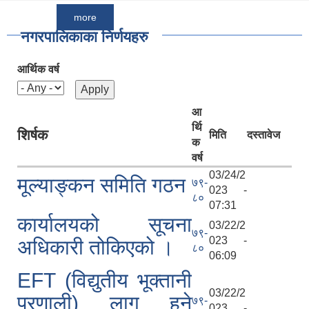
more
नगरपालिकाका निर्णयहरु
आर्थिक वर्ष
आ
र्थि
शिर्षक
मिति
दस्तावेज
क
वर्ष
03/24/2
मूल्याङ्कन समिति गठन
७९-
023 -
८०
07:31
कार्यालयको सूचना
03/22/2
७९-
023 -
अधिकारी तोकिएको ।
८०
06:09
EFT (विद्युतीय भूक्तानी
03/22/2
प्रणाली) लागु हुने
७९-
023 -