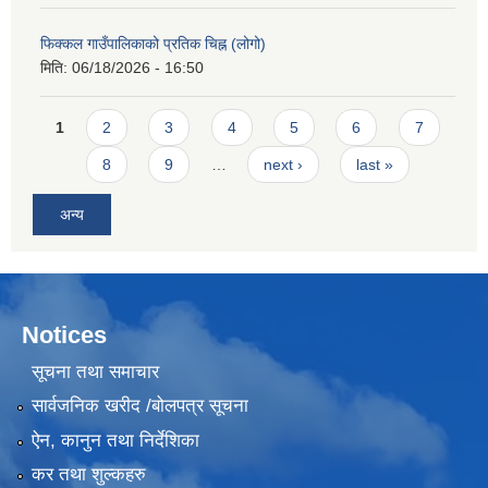
फिक्कल गाउँपालिकाको प्रतिक चिह्न (लोगो)
मिति:
06/18/2026 - 16:50
Pages
1
2
3
4
5
6
7
8
9
…
next ›
last »
अन्य
Notices
सूचना तथा समाचार
सार्वजनिक खरीद /बोलपत्र सूचना
ऐन, कानुन तथा निर्देशिका
कर तथा शुल्कहरु