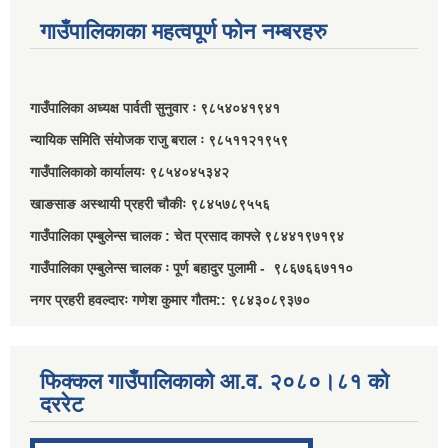
गाउँपालिकाका महत्वपूर्ण फोन नम्बरहरु
गाउँपालिका अध्यक्ष पार्वती सुनुवार ः ९८५४०४१९४१
न्यायिक समिति संयोजक राजु बराल ः ९८५११२१९५९
गाउँपालिकाको कार्यालयः ९८५४०४५३४२
खाङसाङ अस्थायी प्रहरी चौकीः ९८४५७८९५५६
गाउँपालिका एम्बुलेन्स चालक : चेत प्रसाद काफ्ले ९८४४१९७१९४
गाउँपालिका एम्बुलेन्स चालक ः पूर्ण बहादुर पुलामी - ९८६७६६७११०
नगर प्रहरी हवल्दारः गणेश कुमार गौतम:: ९८४३०८९३७०
फिक्कल गाउँपालिकाको आ.व. २०८०।८१ को
दररेट