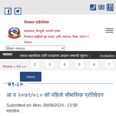
Skip to main content
.
फिक्कल गाउँपालिका
खाङसाङ, सिन्धुली, वाग्मती प्रदेश
फिक्कल समृद्दिको मूल आधार, कृषि, स्वास्थ्य, शिक्षा, पर्यटन र
रोजगार
समाचार
सरुवा सहमतिका लागि दरखास्त आव्हान सम्बन्धी सूचना ।
Invitation For Bi
Pages
1
2
3
4
5
6
7
8
You are here
Home
» ७९-८०
more
७९-८०
आ व २०७९/०८० को पहिलो चौमासिक प्रतिवेदन
Submitted on:
Mon, 09/09/2024 - 13:58
दस्तावेज: