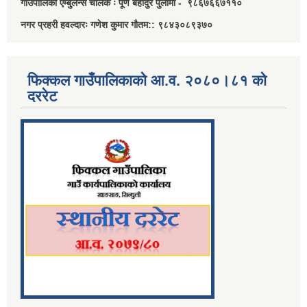
गाउँपालिका एम्बुलेन्स चालक ः पूर्ण बहादुर पुलामी - ९८६७६६७११०
नगर प्रहरी हवल्दारः गणेश कुमार गौतम:: ९८४३०८९३७०
फिक्कल गाउँपालिकाको आ.व. २०८०।८१ को
दररेट