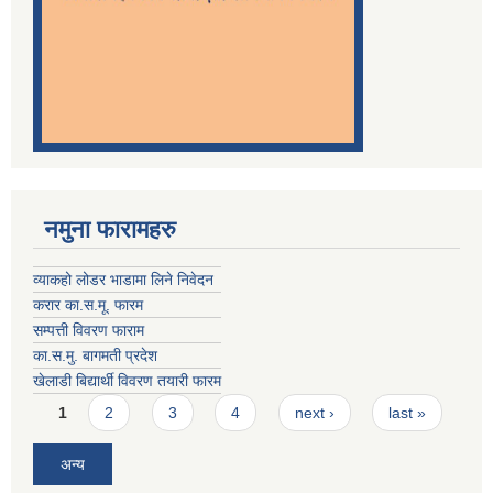
नमुना फारामहरु
व्याकहो लोडर भाडामा लिने निवेदन
करार का.स.मू. फारम
सम्पत्ती विवरण फाराम
का.स.मु. बागमती प्रदेश
खेलाडी बिद्यार्थी विवरण तयारी फारम
Pages
1
2
3
4
next ›
last »
अन्य