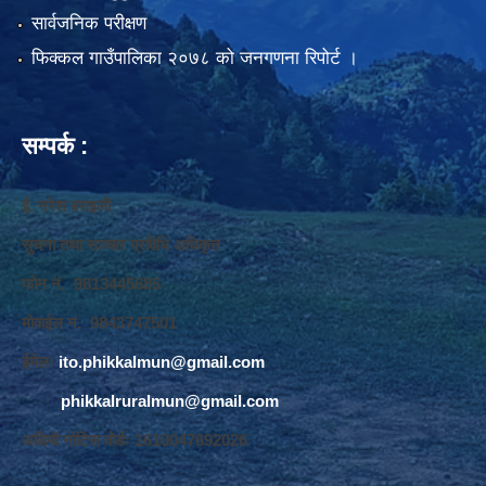
सार्वजनिक परीक्षण
फिक्कल गाउँपालिका २०७८ को जनगणना रिपोर्ट ।
सम्पर्क :
ई. नरेश बराइली
सुचना तथा सञ्‍चार प्रविधि अधिकृत
फोन नं. 9813445685
मोवाईल नं. 9843747501
ईमेलः
ito.phikkalmun@gmail.com
phikkalruralmun@gmail.com
अडियो नोटिस वोर्डः 1610047692026