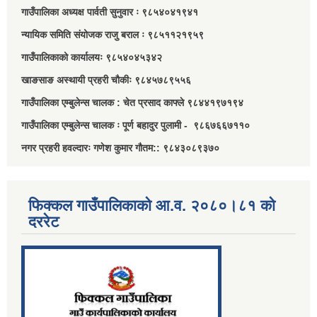
गाउँपालिका अध्यक्ष पार्वती सुनुवार ः ९८५४०४१९४१
न्यायिक समिति संयोजक राजु बराल ः ९८५११२१९५९
गाउँपालिकाको कार्यालयः ९८५४०४५३४२
खाङसाङ अस्थायी प्रहरी चौकीः ९८४५७८९५५६
गाउँपालिका एम्बुलेन्स चालक : चेत प्रसाद काफ्ले ९८४४१९७१९४
गाउँपालिका एम्बुलेन्स चालक ः पूर्ण बहादुर पुलामी - ९८६७६६७११०
नगर प्रहरी हवल्दारः गणेश कुमार गौतम:: ९८४३०८९३७०
फिक्कल गाउँपालिकाको आ.व. २०८०।८१ को
दररेट