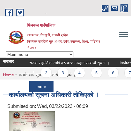
Skip to main content
.
फिक्कल गाउँपालिका
खाङसाङ, सिन्धुली, वाग्मती प्रदेश
फिक्कल समृद्दिको मूल आधार, कृषि, स्वास्थ्य, शिक्षा, पर्यटन र
रोजगार
समाचार
सरुवा सहमतिका लागि दरखास्त आव्हान सम्बन्धी सूचना ।
Invitation Fo
Pages
1
2
3
4
5
6
7
You are here
Home
» कार्यालयको सूचना अधिकारी तोकिएको ।
more
कार्यालयको सूचना अधिकारी तोकिएको ।
Submitted on:
Wed, 03/22/2023 - 06:09