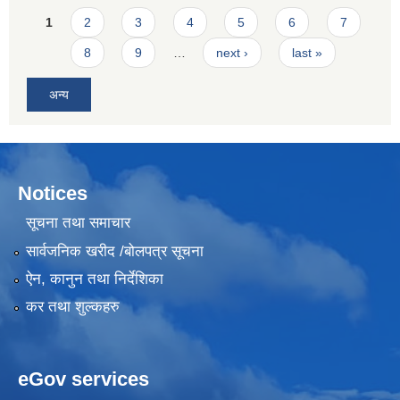
Pages
1
2
3
4
5
6
7
8
9
…
next ›
last »
अन्य
Notices
सूचना तथा समाचार
सार्वजनिक खरीद /बोलपत्र सूचना
ऐन, कानुन तथा निर्देशिका
कर तथा शुल्कहरु
eGov services