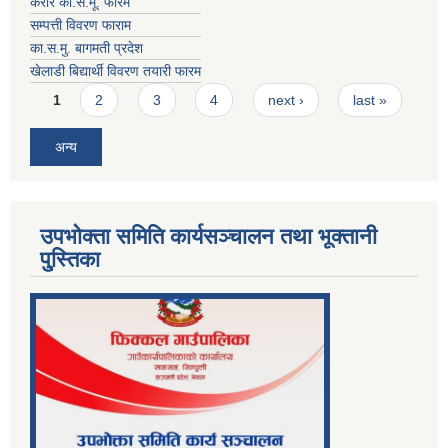
करार का.स.मू. फारम
सम्पत्ती विवरण फाराम
का.स.मु. बागमती प्रदेश
खेलाडी बिद्यार्थी विवरण तयारी फारम
Pages
1
2
3
4
next ›
last »
अन्य
उपभोक्ता समिति कार्यसञ्चालन तथा भूक्तानी
पु्स्तिका