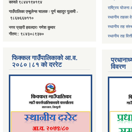
काफ्ले ९८४४१९७१९४
राष्ट्रिय योजना
गाउँपालिका एम्बुलेन्स चालक ः पूर्ण बहादुर पुलामी -
स्थानीय तहका व
९८६७६६७११०
स्थानीय तह संस्
नगर प्रहरी हवल्दारः गणेश कुमार
गौतम:: ९८४३०८९३७०
स्थानीय तह वित
फिक्कल गाउँपालिकाको आ.व.
प्रधानाध
२०८०।८१ को दररेट
विवरण