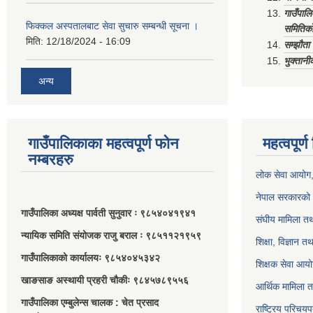
गाउँपाल
फिक्कल अस्पतालबाट सेवा सुचारु सम्बन्धी सूचना ।
समितिको
मिति:
12/18/2024 - 16:09
सम्झौत
भुक्तानी
अन्य
गाउँपालिकाका महत्वपूर्ण फोन
महत्वपूर्
नम्बरहरु
लोक सेवा आयोग
नेपाल सरकारको 
गाउँपालिका अध्यक्ष पार्वती सुनुवार ः ९८५४०४१९४१
संघीय मामिला तथ
न्यायिक समिति संयोजक राजु बराल ः ९८५११२१९५९
शिक्षा, विज्ञान त
गाउँपालिकाको कार्यालयः ९८५४०४५३४२
शिक्षक सेवा आय
खाङसाङ अस्थायी प्रहरी चौकीः ९८४५७८९५५६
आर्थिक मामिला त
गाउँपालिका एम्बुलेन्स चालक : चेत प्रसाद
राष्ट्रिय परिचय