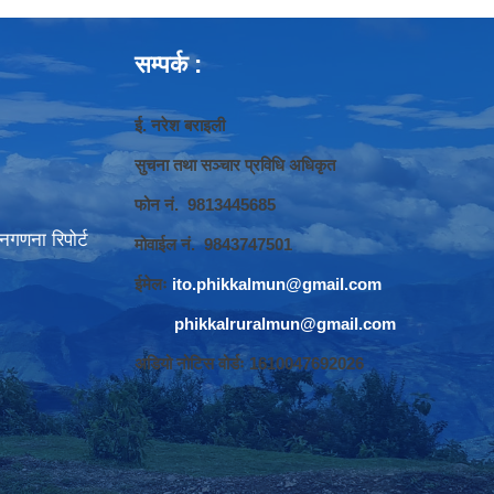
सम्पर्क :
ई. नरेश बराइली
सुचना तथा सञ्‍चार प्रविधि अधिकृत
फोन नं. 9813445685
गणना रिपोर्ट
मोवाईल नं. 9843747501
ईमेलः
ito.phikkalmun@gmail.com
phikkalruralmun@gmail.com
अडियो नोटिस वोर्डः 1610047692026