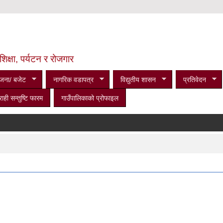
शिक्षा, पर्यटन र रोजगार
जना/ बजेट
नागरिक वडापत्र
विद्युतीय शासन
प्रतिवेदन
राही सन्तुष्टि फारम
गाउँपालिकाको प्रोफाइल