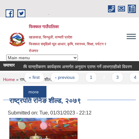
Skip to main content
.
फिक्कल गाउँपालिका
खाङसाङ, सिन्धुली, वाग्मती प्रदेश
फिक्कल समृद्दिको मूल आधार, कृषि, स्वास्थ्य, शिक्षा, पर्यटन र
रोजगार
समाचार
कृषि यान्त्रीकरण कार्यक्रम अन्तर्गत अनुदान प्राप्त गर्ने लाभग्राहीको विवरण
बाँझो जम
Pages
« first
‹ previous
1
2
3
4
5
You are here
Home
» राष्ट्रपति रनिङ शील्ड, २०७९
more
राष्ट्रपति रनिङ शील्ड, २०७९
Submitted on:
Tue, 01/31/2023 - 22:12