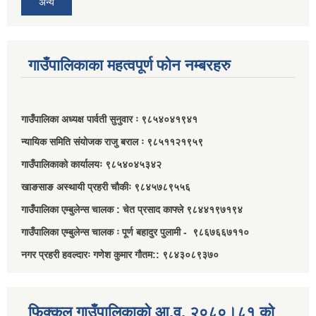
अन्य
गाउँपालिकाका महत्वपूर्ण फोन नम्बरहरु
गाउँपालिका अध्यक्ष पार्वती सुनुवार ः ९८५४०४१९४१
न्यायिक समिति संयोजक राजु बराल ः ९८५११२१९५९
गाउँपालिकाको कार्यालयः ९८५४०४५३४२
खाङसाङ अस्थायी प्रहरी चौकीः ९८४५७८९५५६
गाउँपालिका एम्बुलेन्स चालक : चेत प्रसाद काफ्ले ९८४४१९७१९४
गाउँपालिका एम्बुलेन्स चालक ः पूर्ण बहादुर पुलामी - ९८६७६६७११०
नगर प्रहरी हवल्दारः गणेश कुमार गौतम:: ९८४३०८९३७०
फिक्कल गाउँपालिकाको आ.व. २०८०।८१ को