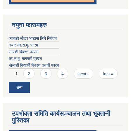
नमुना फारामहरु
व्याकहो लोडर भाडामा लिने निवेदन
करार का.स.मू. फारम
सम्पत्ती विवरण फाराम
का.स.मु. बागमती प्रदेश
खेलाडी बिद्यार्थी विवरण तयारी फारम
Pages
1
2
3
4
next ›
last »
अन्य
उपभोक्ता समिति कार्यसञ्चालन तथा भूक्तानी
पु्स्तिका