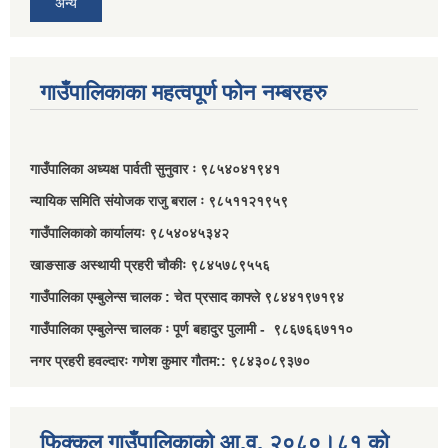
अन्य
गाउँपालिकाका महत्वपूर्ण फोन नम्बरहरु
गाउँपालिका अध्यक्ष पार्वती सुनुवार ः ९८५४०४१९४१
न्यायिक समिति संयोजक राजु बराल ः ९८५११२१९५९
गाउँपालिकाको कार्यालयः ९८५४०४५३४२
खाङसाङ अस्थायी प्रहरी चौकीः ९८४५७८९५५६
गाउँपालिका एम्बुलेन्स चालक : चेत प्रसाद काफ्ले ९८४४१९७१९४
गाउँपालिका एम्बुलेन्स चालक ः पूर्ण बहादुर पुलामी - ९८६७६६७११०
नगर प्रहरी हवल्दारः गणेश कुमार गौतम:: ९८४३०८९३७०
फिक्कल गाउँपालिकाको आ.व. २०८०।८१ को