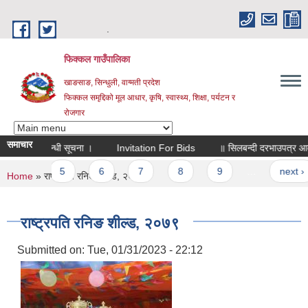
Skip to main content
.
फिक्कल गाउँपालिका
खाङसाङ, सिन्धुली, वाग्मती प्रदेश
फिक्कल समृद्दिको मूल आधार, कृषि, स्वास्थ्य, शिक्षा, पर्यटन र
रोजगार
समाचार
म्बन्धी सूचना ।
Invitation For Bids
॥ सिलबन्दी दरभाउपत्र आव्हान सम्बन्
5
6
7
8
9
…
next ›
l
You are here
Home
» राष्ट्रपति रनिङ शील्ड, २०७९
राष्ट्रपति रनिङ शील्ड, २०७९
Submitted on:
Tue, 01/31/2023 - 22:12