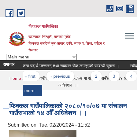
Skip to main content
.
फिक्कल गाउँपालिका
खाङसाङ, सिन्धुली, वाग्मती प्रदेश
फिक्कल समृद्दिको मूल आधार, कृषि, स्वास्थ्य, शिक्षा, पर्यटन र
रोजगार
समाचार
नदीजन्य पदार्थ उत्खनन् तथा संकलन रोक लगाइएको सम्बन्धी सूचना ।
स्वीकृत नामाव
Pages
« first
‹ previous
…
2
3
4
5
You are here
Home
» फिक्कल गाउँपालिकाको २०८०/१०/०७ मा संचालन गाउँसभाको १४ औँ
अधिवेशन ।।
more
फिक्कल गाउँपालिकाको २०८०/१०/०७ मा संचालन
गाउँसभाको १४ औँ अधिवेशन ।।
Submitted on:
Tue, 02/20/2024 - 11:52