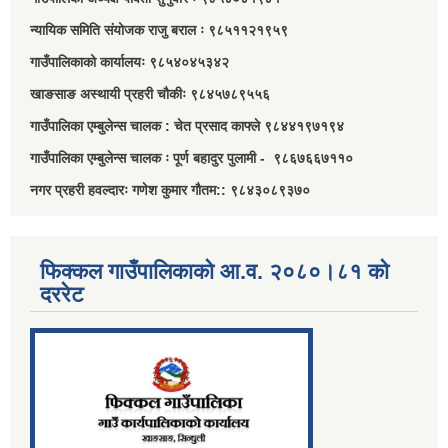
न्यायिक समिति संयोजक राजु बराल ः ९८५११२१९५९
गाउँपालिकाको कार्यालयः ९८५४०४५३४२
खाङसाङ अस्थायी प्रहरी चौकीः ९८४५७८९५५६
गाउँपालिका एम्बुलेन्स चालक : चेत प्रसाद काफ्ले ९८४४१९७१९४
गाउँपालिका एम्बुलेन्स चालक ः पूर्ण बहादुर पुलामी - ९८६७६६७११०
नगर प्रहरी हवल्दारः गणेश कुमार गौतम:: ९८४३०८९३७०
फिक्कल गाउँपालिकाको आ.व. २०८०।८१ को
दररेट