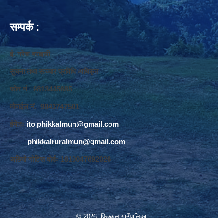
सम्पर्क :
ई. नरेश बराइली
सुचना तथा सञ्‍चार प्रविधि अधिकृत
फोन नं. 9813445685
मोवाईल नं. 9843747501
ईमेलः
ito.phikkalmun@gmail.com
phikkalruralmun@gmail.com
अडियो नोटिस वोर्डः 1610047692026
© 2026 फिक्कल गाउँपालिका