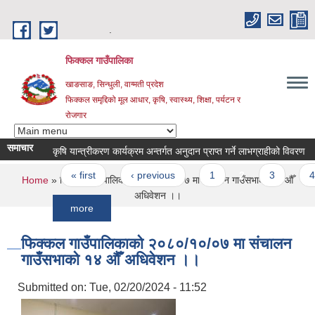
Skip to main content
.
फिक्कल गाउँपालिका
खाङसाङ, सिन्धुली, वाग्मती प्रदेश
फिक्कल समृद्दिको मूल आधार, कृषि, स्वास्थ्य, शिक्षा, पर्यटन र
रोजगार
समाचार
कृषि यान्त्रीकरण कार्यक्रम अन्तर्गत अनुदान प्राप्त गर्ने लाभग्राहीको विवरण
बाँझो
Pages
« first
‹ previous
1
2
3
4
You are here
Home
» फिक्कल गाउँपालिकाको २०८०/१०/०७ मा संचालन गाउँसभाको १४ औँ
अधिवेशन ।।
more
फिक्कल गाउँपालिकाको २०८०/१०/०७ मा संचालन
गाउँसभाको १४ औँ अधिवेशन ।।
Submitted on:
Tue, 02/20/2024 - 11:52