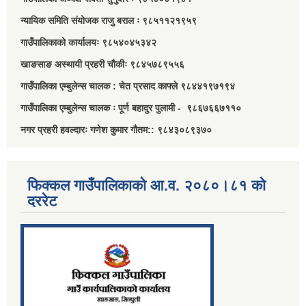
न्यायिक समिति संयोजक राजु बराल ः ९८५११२१९५९
गाउँपालिकाको कार्यालयः ९८५४०४५३४२
खाङसाङ अस्थायी प्रहरी चौकीः ९८४५७८९५५६
गाउँपालिका एम्बुलेन्स चालक : चेत प्रसाद काफ्ले ९८४४१९७१९४
गाउँपालिका एम्बुलेन्स चालक ः पूर्ण बहादुर पुलामी - ९८६७६६७११०
नगर प्रहरी हवल्दारः गणेश कुमार गौतम:: ९८४३०८९३७०
फिक्कल गाउँपालिकाको आ.व. २०८०।८१ को
दररेट