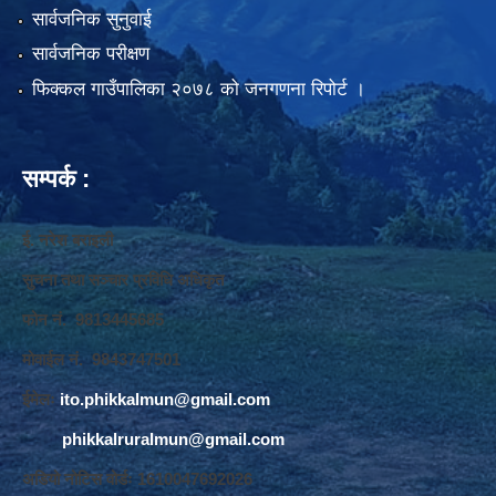
सार्वजनिक सुनुवाई
सार्वजनिक परीक्षण
फिक्कल गाउँपालिका २०७८ को जनगणना रिपोर्ट ।
सम्पर्क :
ई. नरेश बराइली
सुचना तथा सञ्‍चार प्रविधि अधिकृत
फोन नं. 9813445685
मोवाईल नं. 9843747501
ईमेलः
ito.phikkalmun@gmail.com
phikkalruralmun@gmail.com
अडियो नोटिस वोर्डः 1610047692026