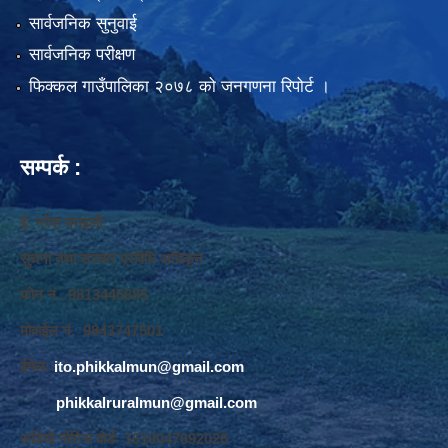
सार्वजनिक सुनुवाई
सार्वजनिक परीक्षण
फिक्कल गाउँपालिका २०७८ को जनगणना रिपोर्ट ।
सम्पर्क :
ई. नरेश बराइली
सुचना तथा सञ्‍चार प्रविधि अधिकृत
फोन नं. 9813445685
मोवाईल नं. 9843747501
ईमेलः
ito.phikkalmun@gmail.com
phikkalruralmun@gmail.com
अडियो नोटिस वोर्डः 1610047692026