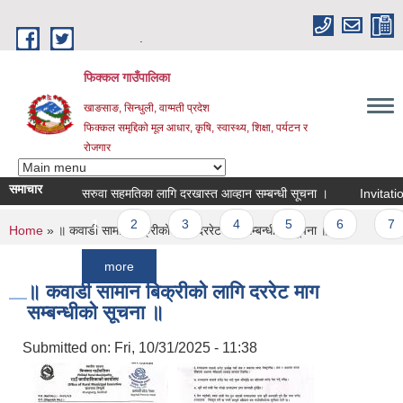
Skip to main content
.
फिक्कल गाउँपालिका
खाङसाङ, सिन्धुली, वाग्मती प्रदेश
फिक्कल समृद्दिको मूल आधार, कृषि, स्वास्थ्य, शिक्षा, पर्यटन र
रोजगार
समाचार
सरुवा सहमतिका लागि दरखास्त आव्हान सम्बन्धी सूचना ।
Invitation For 
Pages
1
2
3
4
5
6
7
You are here
Home
» ॥ कवाडी सामान बिक्रीको लागि दररेट माग सम्बन्धीको सूचना ॥
more
॥ कवाडी सामान बिक्रीको लागि दररेट माग
सम्बन्धीको सूचना ॥
Submitted on:
Fri, 10/31/2025 - 11:38