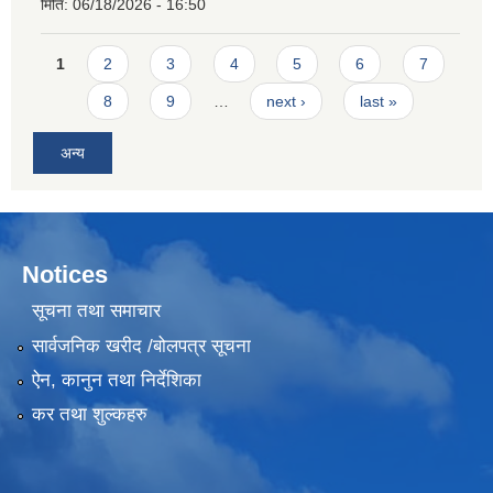
मिति:
06/18/2026 - 16:50
Pages
1
2
3
4
5
6
7
8
9
…
next ›
last »
अन्य
Notices
सूचना तथा समाचार
सार्वजनिक खरीद /बोलपत्र सूचना
ऐन, कानुन तथा निर्देशिका
कर तथा शुल्कहरु