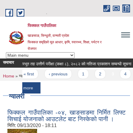
Skip to main content
.
फिक्कल गाउँपालिका
खाङसाङ, सिन्धुली, वाग्मती प्रदेश
फिक्कल समृद्दिको मूल आधार, कृषि, स्वास्थ्य, शिक्षा, पर्यटन र
रोजगार
समाचार
आधारभूत तह उत्तीर्ण परीक्षा (कक्षा ८), २०८२ को नतिजा प्रकाशन सम्बन्धी सूचना ।
प
Pages
« first
‹ previous
1
2
3
4
5
You are here
Home
» ग्यालरी
more
ग्यालरी
फिक्कल गाउँपालिका -०४, खाङसाङमा निर्मित लिफ्ट
सिचाई योजनाको आउटलेट बाट निस्केको पानी ।
मिति:
09/13/2020 - 18:11