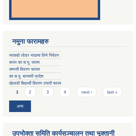
नमुना फारामहरु
व्याकहो लोडर भाडामा लिने निवेदन
करार का.स.मू. फारम
सम्पत्ती विवरण फाराम
का.स.मु. बागमती प्रदेश
खेलाडी बिद्यार्थी विवरण तयारी फारम
Pages
1
2
3
4
next ›
last »
अन्य
उपभोक्ता समिति कार्यसञ्चालन तथा भूक्तानी