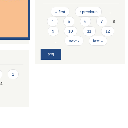
Pages
« first
‹ previous
…
4
5
6
7
8
9
10
11
12
…
next ›
last »
अन्य
1
4