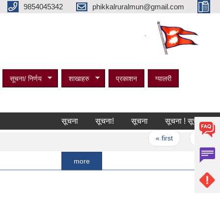
9854045342
phikkalruralmun@gmail.com
.
सूचना/ निर्णय
शाखाहरु
प्रकाशन
ग्यालरी
सूचना
सूचना!
सूचना
सूचना ! सूचना ! सूचना !
Pages
« first
‹ previous
more