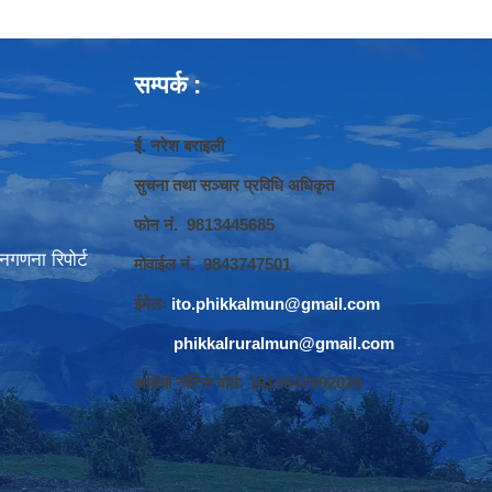
सम्पर्क :
ई. नरेश बराइली
सुचना तथा सञ्‍चार प्रविधि अधिकृत
फोन नं. 9813445685
गणना रिपोर्ट
मोवाईल नं. 9843747501
ईमेलः
ito.phikkalmun@gmail.com
phikkalruralmun@gmail.com
अडियो नोटिस वोर्डः 1610047692026