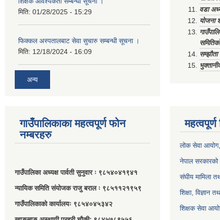
शिक्षक आवश्यकता सम्बन्धी सूचना ।
वडा अध्
मिति:
01/28/2025 - 15:29
योजना श
गाउँपाल
फिक्कल अस्पतालबाट सेवा सुचारु सम्बन्धी सूचना ।
समितिको
मिति:
12/18/2024 - 16:09
सम्झौत
भुक्तानी
अन्य
गाउँपालिकाका महत्वपूर्ण फोन
महत्वपूर्
नम्बरहरु
लोक सेवा आयोग
नेपाल सरकारको 
गाउँपालिका अध्यक्ष पार्वती सुनुवार ः ९८५४०४१९४१
संघीय मामिला तथ
न्यायिक समिति संयोजक राजु बराल ः ९८५११२१९५९
शिक्षा, विज्ञान त
गाउँपालिकाको कार्यालयः ९८५४०४५३४२
शिक्षक सेवा आय
खाङसाङ अस्थायी प्रहरी चौकीः ९८४५७८९५५६