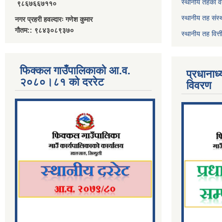
स्थानीय तहका व
९८६७६६७११०
स्थानीय तह संस्
नगर प्रहरी हवल्दारः गणेश कुमार
गौतम:: ९८४३०८९३७०
स्थानीय तह वित
फिक्कल गाउँपालिकाको आ.व.
प्रधानाध
२०८०।८१ को दररेट
विवरण