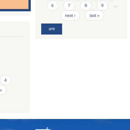
6
7
8
9
…
next ›
last »
अन्य
4
 »