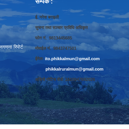
सम्पर्क :
ई. नरेश बराइली
सुचना तथा सञ्‍चार प्रविधि अधिकृत
फोन नं. 9813445685
गणना रिपोर्ट
मोवाईल नं. 9843747501
ईमेलः
ito.phikkalmun@gmail.com
phikkalruralmun@gmail.com
अडियो नोटिस वोर्डः 1610047692026