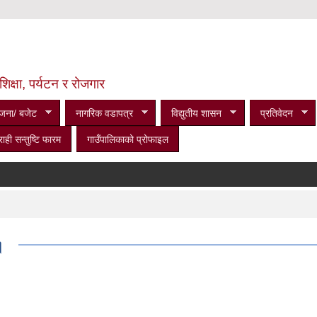
शिक्षा, पर्यटन र रोजगार
जना/ बजेट
नागरिक वडापत्र
विद्युतीय शासन
प्रतिवेदन
राही सन्तुष्टि फारम
गाउँपालिकाको प्रोफाइल
।