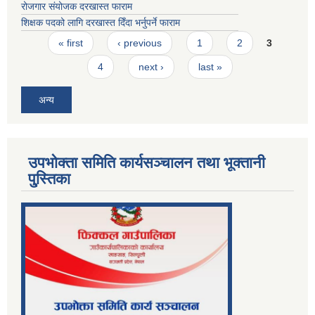
रोजगार संयोजक दरखास्त फाराम
शिक्षक पदको लागि दरखास्त दिँदा भर्नुपर्ने फाराम
Pages
« first
‹ previous
1
2
3
4
next ›
last »
अन्य
उपभोक्ता समिति कार्यसञ्चालन तथा भूक्तानी
पु्स्तिका