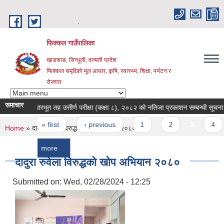
Skip to main content
.
फिक्कल गाउँपालिका
खाङसाङ, सिन्धुली, वाग्मती प्रदेश
फिक्कल समृद्दिको मूल आधार, कृषि, स्वास्थ्य, शिक्षा, पर्यटन र
रोजगार
समाचार
आधारभूत तह उत्तीर्ण परीक्षा (कक्षा ८), २०८२ को नतिजा प्रकाशन सम्बन्धी सूचना ।
Pages
« first
‹ previous
1
2
3
4
5
You are here
Home
» दादुरा रुवेला विरुद्धको खोप अभियान २०८०
more
दादुरा रुवेला विरुद्धको खोप अभियान २०८०
Submitted on:
Wed, 02/28/2024 - 12:25