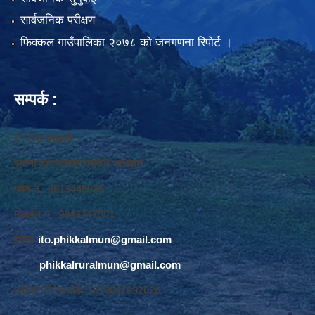
सार्वजनिक परीक्षण
फिक्कल गाउँपालिका २०७८ को जनगणना रिपोर्ट ।
सम्पर्क :
ई. नरेश बराइली
सुचना तथा सञ्‍चार प्रविधि अधिकृत
फोन नं. 9813445685
मोवाईल नं. 9843747501
ईमेलः
ito.phikkalmun@gmail.com
phikkalruralmun@gmail.com
अडियो नोटिस वोर्डः 1610047692026