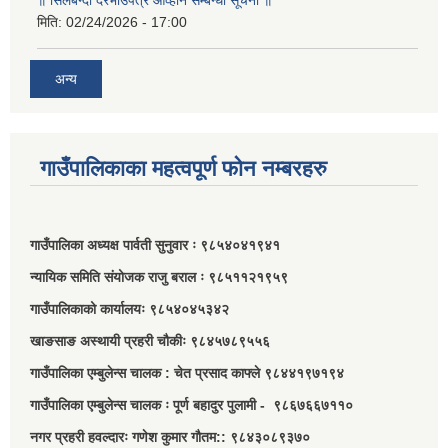
॥ सिलबन्दी दरभाउपत्र आव्हान सम्बन्धी सूचना ॥
मिति:
02/24/2026 - 17:00
अन्य
गाउँपालिकाका महत्वपूर्ण फोन नम्बरहरु
गाउँपालिका अध्यक्ष पार्वती सुनुवार ः ९८५४०४१९४१
न्यायिक समिति संयोजक राजु बराल ः ९८५११२१९५९
गाउँपालिकाको कार्यालयः ९८५४०४५३४२
खाङसाङ अस्थायी प्रहरी चौकीः ९८४५७८९५५६
गाउँपालिका एम्बुलेन्स चालक : चेत प्रसाद काफ्ले ९८४४१९७१९४
गाउँपालिका एम्बुलेन्स चालक ः पूर्ण बहादुर पुलामी - ९८६७६६७११०
नगर प्रहरी हवल्दारः गणेश कुमार गौतम:: ९८४३०८९३७०