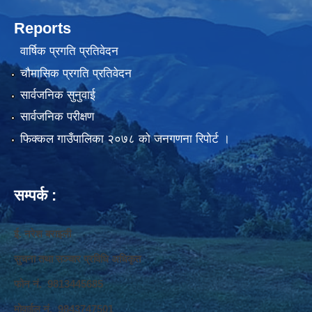
Reports
वार्षिक प्रगति प्रतिवेदन
चौमासिक प्रगति प्रतिवेदन
सार्वजनिक सुनुवाई
सार्वजनिक परीक्षण
फिक्कल गाउँपालिका २०७८ को जनगणना रिपोर्ट ।
सम्पर्क :
ई. नरेश बराइली
सुचना तथा सञ्‍चार प्रविधि अधिकृत
फोन नं. 9813445685
मोवाईल नं. 9843747501