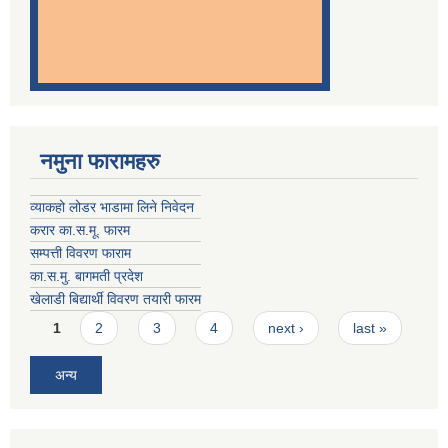
नमुना फारामहरु
व्याकहो लोडर भाडामा लिने निवेदन
करार का.स.मू. फारम
सम्पत्ती विवरण फाराम
का.स.मु. बागमती प्रदेश
खेलाडी बिद्यार्थी विवरण तयारी फारम
Pages
1
2
3
4
next ›
last »
अन्य