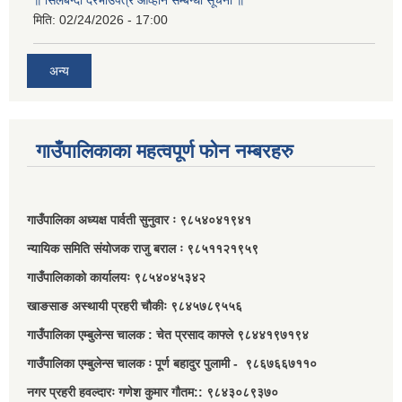
॥ सिलबन्दी दरभाउपत्र आव्हान सम्बन्धी सूचना ॥
मिति:
02/24/2026 - 17:00
अन्य
गाउँपालिकाका महत्वपूर्ण फोन नम्बरहरु
गाउँपालिका अध्यक्ष पार्वती सुनुवार ः ९८५४०४१९४१
न्यायिक समिति संयोजक राजु बराल ः ९८५११२१९५९
गाउँपालिकाको कार्यालयः ९८५४०४५३४२
खाङसाङ अस्थायी प्रहरी चौकीः ९८४५७८९५५६
गाउँपालिका एम्बुलेन्स चालक : चेत प्रसाद काफ्ले ९८४४१९७१९४
गाउँपालिका एम्बुलेन्स चालक ः पूर्ण बहादुर पुलामी - ९८६७६६७११०
नगर प्रहरी हवल्दारः गणेश कुमार गौतम:: ९८४३०८९३७०