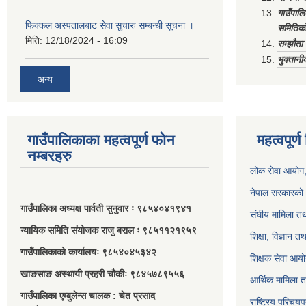
गाउँपाल
फिक्कल अस्पतालबाट सेवा सुचारु सम्बन्धी सूचना ।
समितिको
मिति:
12/18/2024 - 16:09
सम्झौत
भुक्तानी
अन्य
गाउँपालिकाका महत्वपूर्ण फोन
महत्वपूर्
नम्बरहरु
लोक सेवा आयोग
नेपाल सरकारको 
गाउँपालिका अध्यक्ष पार्वती सुनुवार ः ९८५४०४१९४१
संघीय मामिला तथ
न्यायिक समिति संयोजक राजु बराल ः ९८५११२१९५९
शिक्षा, विज्ञान त
गाउँपालिकाको कार्यालयः ९८५४०४५३४२
शिक्षक सेवा आय
खाङसाङ अस्थायी प्रहरी चौकीः ९८४५७८९५५६
आर्थिक मामिला त
गाउँपालिका एम्बुलेन्स चालक : चेत प्रसाद
राष्ट्रिय परिचय