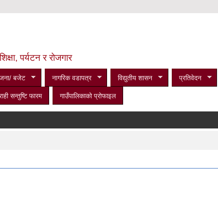
शिक्षा, पर्यटन र रोजगार
जना/ बजेट
नागरिक वडापत्र
विद्युतीय शासन
प्रतिवेदन
राही सन्तुष्टि फारम
गाउँपालिकाको प्रोफाइल