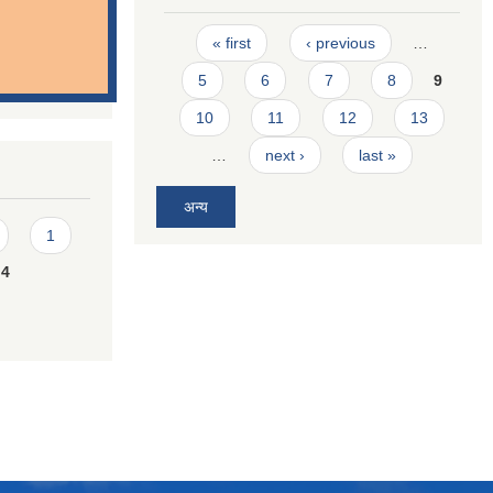
Pages
« first
‹ previous
…
5
6
7
8
9
10
11
12
13
…
next ›
last »
अन्य
1
4