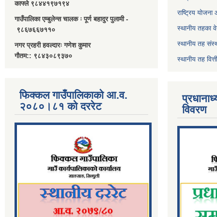
काफ्ले ९८४४१९७१९४
राष्ट्रिय योजना
गाउँपालिका एम्बुलेन्स चालक ः पूर्ण बहादुर पुलामी -
स्थानीय तहका व
९८६७६६७११०
स्थानीय तह संस्
नगर प्रहरी हवल्दारः गणेश कुमार
गौतम:: ९८४३०८९३७०
स्थानीय तह वित
फिक्कल गाउँपालिकाको आ.व.
प्रधानाध
२०८०।८१ को दररेट
विवरण