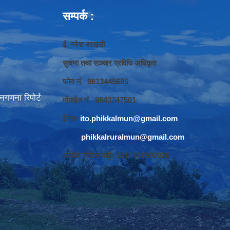
सम्पर्क :
ई. नरेश बराइली
सुचना तथा सञ्‍चार प्रविधि अधिकृत
फोन नं. 9813445685
गणना रिपोर्ट
मोवाईल नं. 9843747501
ईमेलः
ito.phikkalmun@gmail.com
phikkalruralmun@gmail.com
अडियो नोटिस वोर्डः 1610047692026