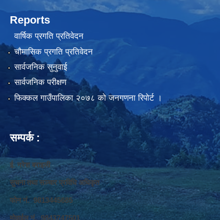
Reports
वार्षिक प्रगति प्रतिवेदन
चौमासिक प्रगति प्रतिवेदन
सार्वजनिक सुनुवाई
सार्वजनिक परीक्षण
फिक्कल गाउँपालिका २०७८ को जनगणना रिपोर्ट ।
सम्पर्क :
ई. नरेश बराइली
सुचना तथा सञ्‍चार प्रविधि अधिकृत
फोन नं. 9813445685
मोवाईल नं. 9843747501