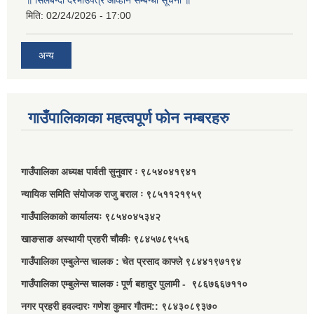
॥ सिलबन्दी दरभाउपत्र आव्हान सम्बन्धी सूचना ॥
मिति:
02/24/2026 - 17:00
अन्य
गाउँपालिकाका महत्वपूर्ण फोन नम्बरहरु
गाउँपालिका अध्यक्ष पार्वती सुनुवार ः ९८५४०४१९४१
न्यायिक समिति संयोजक राजु बराल ः ९८५११२१९५९
गाउँपालिकाको कार्यालयः ९८५४०४५३४२
खाङसाङ अस्थायी प्रहरी चौकीः ९८४५७८९५५६
गाउँपालिका एम्बुलेन्स चालक : चेत प्रसाद काफ्ले ९८४४१९७१९४
गाउँपालिका एम्बुलेन्स चालक ः पूर्ण बहादुर पुलामी - ९८६७६६७११०
नगर प्रहरी हवल्दारः गणेश कुमार गौतम:: ९८४३०८९३७०