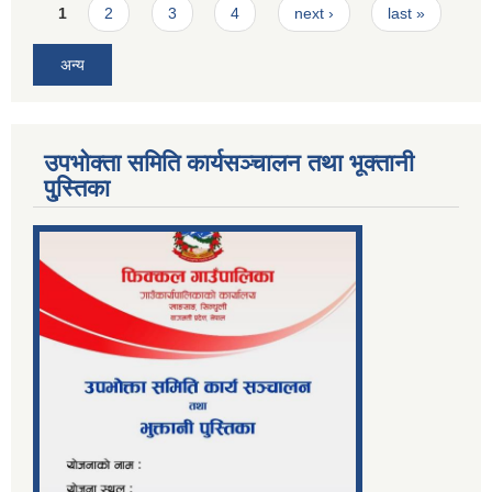
Pages
1
2
3
4
next ›
last »
अन्य
उपभोक्ता समिति कार्यसञ्चालन तथा भूक्तानी
पु्स्तिका