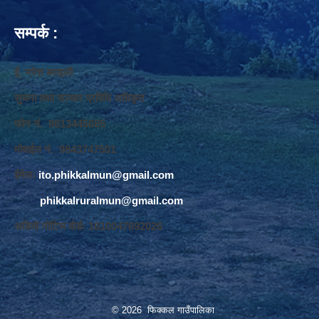
सम्पर्क :
ई. नरेश बराइली
सुचना तथा सञ्‍चार प्रविधि अधिकृत
फोन नं. 9813445685
मोवाईल नं. 9843747501
ईमेलः
ito.phikkalmun@gmail.com
phikkalruralmun@gmail.com
अडियो नोटिस वोर्डः 1610047692026
© 2026 फिक्कल गाउँपालिका