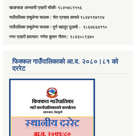
खाङसाङ अस्थायी प्रहरी चौकीः ९८४५७८९५५६
गाउँपालिका एम्बुलेन्स चालक : चेत प्रसाद काफ्ले ९८४४१९७१९४
गाउँपालिका एम्बुलेन्स चालक ः पूर्ण बहादुर पुलामी - ९८६७६६७११०
नगर प्रहरी हवल्दारः गणेश कुमार गौतम:: ९८४३०८९३७०
फिक्कल गाउँपालिकाको आ.व. २०८०।८१ को
दररेट