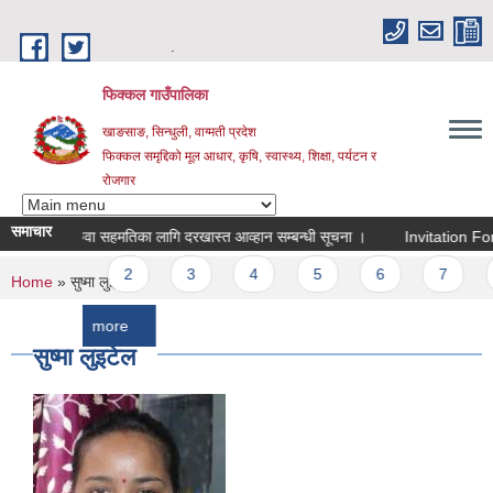
Skip to main content
.
फिक्कल गाउँपालिका
खाङसाङ, सिन्धुली, वाग्मती प्रदेश
फिक्कल समृद्दिको मूल आधार, कृषि, स्वास्थ्य, शिक्षा, पर्यटन र
रोजगार
समाचार
सरुवा सहमतिका लागि दरखास्त आव्हान सम्बन्धी सूचना ।
Invitation For Bids
Pages
1
2
3
4
5
6
7
8
You are here
Home
» सुष्मा लुइटेल
more
सुष्मा लुइटेल