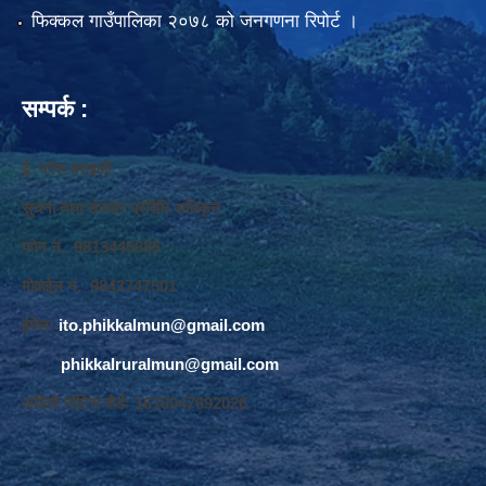
फिक्कल गाउँपालिका २०७८ को जनगणना रिपोर्ट ।
सम्पर्क :
ई. नरेश बराइली
सुचना तथा सञ्‍चार प्रविधि अधिकृत
फोन नं. 9813445685
मोवाईल नं. 9843747501
ईमेलः
ito.phikkalmun@gmail.com
phikkalruralmun@gmail.com
अडियो नोटिस वोर्डः 1610047692026