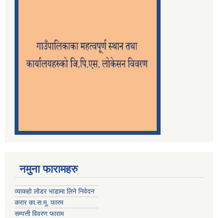
नमुना फारामहरु
व्याकहो लोडर भाडामा लिने निवेदन
करार का.स.मू. फारम
सम्पत्ती विवरण फाराम