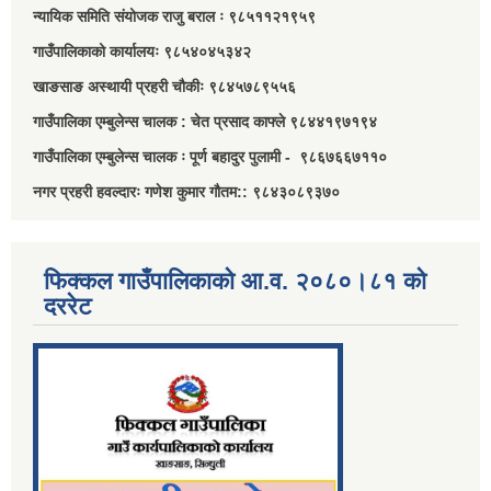
न्यायिक समिति संयोजक राजु बराल ः ९८५११२१९५९
गाउँपालिकाको कार्यालयः ९८५४०४५३४२
खाङसाङ अस्थायी प्रहरी चौकीः ९८४५७८९५५६
गाउँपालिका एम्बुलेन्स चालक : चेत प्रसाद काफ्ले ९८४४१९७१९४
गाउँपालिका एम्बुलेन्स चालक ः पूर्ण बहादुर पुलामी - ९८६७६६७११०
नगर प्रहरी हवल्दारः गणेश कुमार गौतम:: ९८४३०८९३७०
फिक्कल गाउँपालिकाको आ.व. २०८०।८१ को
दररेट