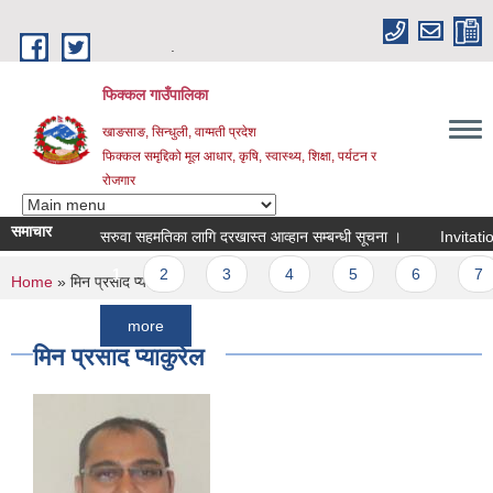
Skip to main content
.
फिक्कल गाउँपालिका
खाङसाङ, सिन्धुली, वाग्मती प्रदेश
फिक्कल समृद्दिको मूल आधार, कृषि, स्वास्थ्य, शिक्षा, पर्यटन र
रोजगार
समाचार
सरुवा सहमतिका लागि दरखास्त आव्हान सम्बन्धी सूचना ।
Invitation For
Pages
1
2
3
4
5
6
7
You are here
Home
» मिन प्रसाद प्याकुरेल
more
मिन प्रसाद प्याकुरेल