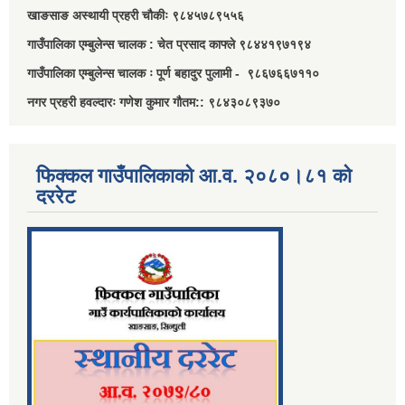
खाङसाङ अस्थायी प्रहरी चौकीः ९८४५७८९५५६
गाउँपालिका एम्बुलेन्स चालक : चेत प्रसाद काफ्ले ९८४४१९७१९४
गाउँपालिका एम्बुलेन्स चालक ः पूर्ण बहादुर पुलामी - ९८६७६६७११०
नगर प्रहरी हवल्दारः गणेश कुमार गौतम:: ९८४३०८९३७०
फिक्कल गाउँपालिकाको आ.व. २०८०।८१ को
दररेट