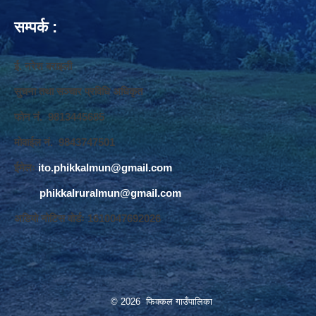
सम्पर्क :
ई. नरेश बराइली
सुचना तथा सञ्‍चार प्रविधि अधिकृत
फोन नं. 9813445685
मोवाईल नं. 9843747501
ईमेलः
ito.phikkalmun@gmail.com
phikkalruralmun@gmail.com
अडियो नोटिस वोर्डः 1610047692026
© 2026 फिक्कल गाउँपालिका