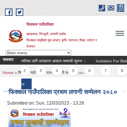
Skip to main content
.
फिक्कल गाउँपालिका
खाङसाङ, सिन्धुली, वाग्मती प्रदेश
फिक्कल समृद्दिको मूल आधार, कृषि, स्वास्थ्य, शिक्षा, पर्यटन र
रोजगार
समाचार
ा सहमतिका लागि दरखास्त आव्हान सम्बन्धी सूचना ।
Invitation For Bids
॥ 
ages
2
3
4
5
6
7
8
9
You are here
Home
» फिक्कल गाउँपालिका प्रथम लगानी सम्मेलन २०८०
more
फिक्कल गाउँपालिका प्रथम लगानी सम्मेलन २०८०
Submitted on:
Sun, 12/03/2023 - 13:26