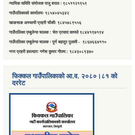
न्यायिक समिति संयोजक राजु बराल ः ९८५११२१९५९
गाउँपालिकाको कार्यालयः ९८५४०४५३४२
खाङसाङ अस्थायी प्रहरी चौकीः ९८४५७८९५५६
गाउँपालिका एम्बुलेन्स चालक : चेत प्रसाद काफ्ले ९८४४१९७१९४
गाउँपालिका एम्बुलेन्स चालक ः पूर्ण बहादुर पुलामी - ९८६७६६७११०
नगर प्रहरी हवल्दारः गणेश कुमार गौतम:: ९८४३०८९३७०
फिक्कल गाउँपालिकाको आ.व. २०८०।८१ को
दररेट