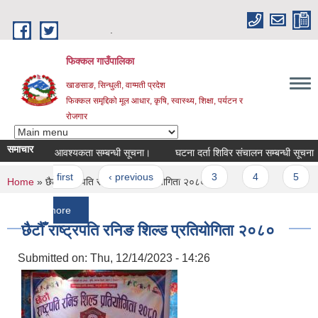
Skip to main content
.
फिक्कल गाउँपालिका
खाङसाङ, सिन्धुली, वाग्मती प्रदेश
फिक्कल समृद्दिको मूल आधार, कृषि, स्वास्थ्य, शिक्षा, पर्यटन र
रोजगार
समाचार
िक्षक आवश्यकता सम्बन्धी सूचना।
घटना दर्ता शिविर संचालन सम्बन्धी सूचना
प्रस
Pages
« first
‹ previous
…
3
4
5
6
You are here
Home
» छैटौँ राष्ट्रपति रनिङ शिल्ड प्रतियोगिता २०८०
more
छैटौँ राष्ट्रपति रनिङ शिल्ड प्रतियोगिता २०८०
Submitted on:
Thu, 12/14/2023 - 14:26