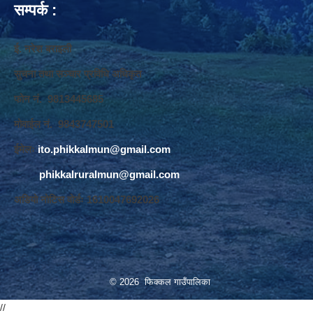
सम्पर्क :
ई. नरेश बराइली
सुचना तथा सञ्‍चार प्रविधि अधिकृत
फोन नं. 9813445685
मोवाईल नं. 9843747501
ईमेलः
ito.phikkalmun@gmail.com
phikkalruralmun@gmail.com
अडियो नोटिस वोर्डः 1610047692026
© 2026 फिक्कल गाउँपालिका
//